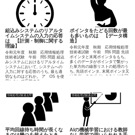
組込みシステムのリアルタ
ポインタをたどる回数が最
イムシステムの入力の応答
も多いものは 【データ構
は 【計測・制御に関する
造】
理論】
令和元年度 秋期 応用情報処理
技術者試験 午前 問6 問題 先頭
令和元年度 秋期 応用情報処理
ポインタと末尾ポインタをもち,
技術者試験 午前 問5 問題 組込
多くのデータがポインタで繋がっ
みシステムにおけるリアルタイム
た単方向の線形リストの処理のう
システムにおいて, システムへの
ち, 先頭ポインタ, 末尾ポインタ又
入力に対する応答のうち, 最も適
は各データのポインタをたどる回
切なものはどれか。 ア OS を使
数が...
用しないで応答する。 ...
情報処理試験過去問
情報処理試験過去問
平均回線待ち時間が長くな
AIの機械学習における教師
るのは幾つを超えたとき
なし学習で用いられれる手