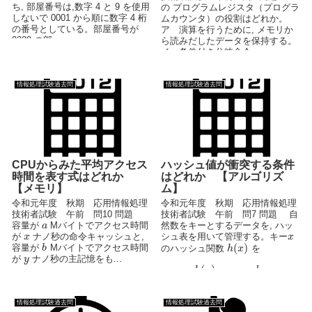
ち, 部屋番号は,数字 4 と 9 を使用
の プログラムレジスタ（プログラ
しないで 0001 から順に数字 4 桁
ムカウンタ）の役割はどれか。
の番号としている。部屋番号が
ア 演算を行うために, メモリか
0330 の部...
ら読みだしたデータを保持する。
イ 条件付き分岐命令...
情報処理試験過去問
情報処理試験過去問
CPUからみた平均アクセス
ハッシュ値が衝突する条件
時間を表す式はどれか
はどれか 【アルゴリズ
【メモリ】
ム】
令和元年度 秋期 応用情報処理
令和元年度 秋期 応用情報処理
技術者試験 午前 問10 問題
技術者試験 午前 問7 問題 自
容量が
Mバイトでアクセス時間
然数をキーとするデータを, ハッ
a
が
ナノ秒の命令キャッシュと,
シュ表を用いて管理する。キー
x
x
(
)
容量が
Mバイトでアクセス時間
のハッシュ関数
を
b
h
x
が
ナノ秒の主記憶をも...
y
(
)
=
h
x
x
m
o
d
n
と...
情報処理試験過去問
情報処理試験過去問