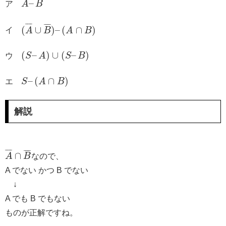
–
ア
A
B
¯
¯
¯
¯
¯
¯
¯
¯
(
∪
)
–
(
∩
)
イ
A
B
A
B
(
–
)
∪
(
–
)
ウ
S
A
S
B
–
(
∩
)
エ
S
A
B
解説
¯
¯
¯
¯
¯
¯
¯
¯
∩
A
B
なので、
A でない かつ B でない
↓
A でも B でもない
ものが正解ですね。