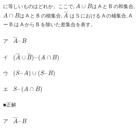
∪
に等しいものはどれか。ここで,
A
B
は A と B の和集合,
¯
¯
¯
¯
∩
A
B
は A と B の積集合,
A
は S における A の補集合, A
ー B は A から B を除いた差集合を表す。
¯
¯
¯
¯
–
ア
A
B
¯
¯
¯
¯
¯
¯
¯
¯
(
∪
)
–
(
∩
)
イ
A
B
A
B
(
–
)
∪
(
–
)
ウ
S
A
S
B
–
(
∩
)
エ
S
A
B
■正解
¯
¯
¯
¯
–
ア
A
B