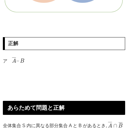
正解
¯
¯
¯
¯
–
ア
A
B
あらためて問題と正解
¯
¯
¯
¯
¯
¯
¯
¯
∩
全体集合 S 内に異なる部分集合 A と B があるとき,
A
B