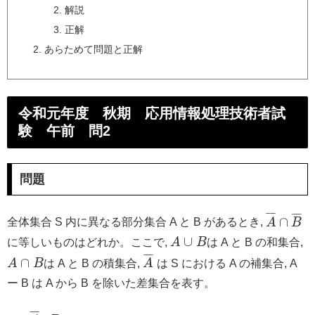
解説
正解
あらためて問題と正解
令和元年度 秋期 応用情報処理技術者試
験 午前 問2
問題
¯
¯
¯
¯
¯
¯
¯
¯
∩
全体集合 S 内に異なる部分集合 A と B があるとき,
A
B
∪
に等しいものはどれか。ここで,
A
B
は A と B の和集合,
¯
¯
¯
¯
∩
A
B
は A と B の積集合,
A
は S における A の補集合, A
ー B は A から B を除いた差集合を表す。
¯
¯
¯
¯