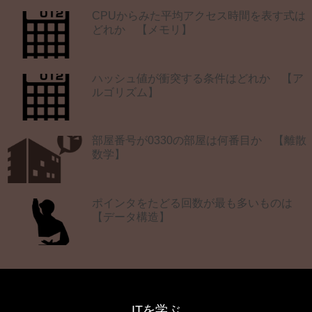
CPUからみた平均アクセス時間を表す式は
どれか 【メモリ】
ハッシュ値が衝突する条件はどれか 【ア
ルゴリズム】
部屋番号が0330の部屋は何番目か 【離散
数学】
ポインタをたどる回数が最も多いものは
【データ構造】
ITを学ぶ