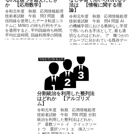
か 【応用数学】
法は 【情報に関する理
論】
令和元年度 秋期 応用情報処理
技術者試験 午前 問3 問題 通
令和元年度 秋期 応用情報処理
信回線を使用したデータ転送シス
技術者試験 午前 問4 問題 AI
テムに M/M/1 の待ち行列モデル
の機械学習における教師なし学習
を適用すると, 平均回線待ち時間,
で用いられる手法として, 最も適
平均伝送時間, 回線利用率の関係
切なものはどれか。 ア 幾つかの
は, 次の式で表すことができ...
グループに分かれている既存デー
タ間に分離境界を定め, 新たな...
情報処理試験過去問
分割統治を利用した整列法
はどれか 【アルゴリズ
ム】
令和元年度 秋期 応用情報処理
技術者試験 午前 問8 問題 分割
統治を利用した整列法はどれか。
ア 基数ソート イ クイックソー
ト ウ 選択ソート エ 挿入ソー
ト 解説 問題文にある...