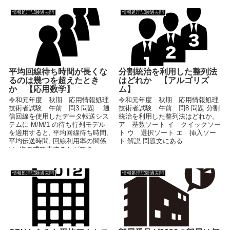
情報処理試験過去問
情報処理試験過去問
平均回線待ち時間が長くな
分割統治を利用した整列法
るのは幾つを超えたとき
はどれか 【アルゴリズ
か 【応用数学】
ム】
令和元年度 秋期 応用情報処理
令和元年度 秋期 応用情報処理
技術者試験 午前 問3 問題 通
技術者試験 午前 問8 問題 分割
信回線を使用したデータ転送シス
統治を利用した整列法はどれか。
テムに M/M/1 の待ち行列モデル
ア 基数ソート イ クイックソー
を適用すると, 平均回線待ち時間,
ト ウ 選択ソート エ 挿入ソー
平均伝送時間, 回線利用率の関係
ト 解説 問題文にある...
は, 次の式で表すことができ...
情報処理試験過去問
情報処理試験過去問