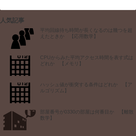
人気記事
平均回線待ち時間が長くなるのは幾つを超
えたときか 【応用数学】
CPUからみた平均アクセス時間を表す式は
どれか 【メモリ】
ハッシュ値が衝突する条件はどれか 【ア
ルゴリズム】
部屋番号が0330の部屋は何番目か 【離散
数学】