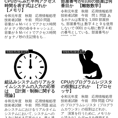
CPUからみた平均アクセス
部屋番号が0330の部屋は何
時間を表す式はどれか
番目か 【離散数学】
【メモリ】
令和元年度 秋期 応用情報処理
技術者試験 午前 問１ 問題 あ
令和元年度 秋期 応用情報処理
るホテルは客室を 1,000 部屋持
技術者試験 午前 問10 問題
ち, 部屋番号は,数字 4 と 9 を使用
容量が
Mバイトでアクセス時間
a
しないで 0001 から順に数字 4 桁
が
ナノ秒の命令キャッシュと,
x
の番号としている。部屋番号が
容量が
Mバイトでアクセス時間
b
0330 の部...
が
ナノ秒の主記憶をも...
y
情報処理試験過去問
情報処理試験過去問
組込みシステムのリアルタ
CPUのプログラムレジスタ
イムシステムの入力の応答
の役割はどれか 【プロセ
は 【計測・制御に関する
ッサ】
理論】
令和元年度 秋期 応用情報処理
技術者試験 午前 問9 問題 CPU
令和元年度 秋期 応用情報処理
の プログラムレジスタ（プログラ
技術者試験 午前 問5 問題 組込
ムカウンタ）の役割はどれか。
みシステムにおけるリアルタイム
ア 演算を行うために, メモリか
システムにおいて, システムへの
ら読みだしたデータを保持する。
入力に対する応答のうち, 最も適