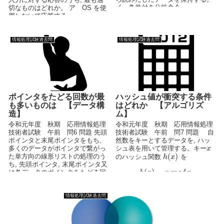
イ 条件付き分岐命令...
切なものはどれか。 ア OS を使
用しないで応答する。 ...
情報処理試験過去問
情報処理試験過去問
ポインタをたどる回数が最
ハッシュ値が衝突する条件
も多いものは 【データ構
はどれか 【アルゴリズ
造】
ム】
令和元年度 秋期 応用情報処理
令和元年度 秋期 応用情報処理
技術者試験 午前 問6 問題 先頭
技術者試験 午前 問7 問題 自
ポインタと末尾ポインタをもち,
然数をキーとするデータを, ハッ
多くのデータがポインタで繋がっ
シュ表を用いて管理する。キー
x
(
)
た単方向の線形リストの処理のう
のハッシュ関数
を
h
x
ち, 先頭ポインタ, 末尾ポインタ又
(
)
=
は各データのポインタをたどる回
h
x
x
m
o
d
n
数が...
と...
情報処理試験過去問